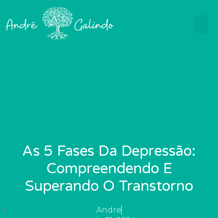
Ir
para
o
conteúdo
As 5 Fases Da Depressão:
Compreendendo E
Superando O Transtorno
Andre