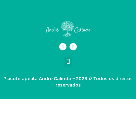
I
Y
n
o
s
u
t
t
Menu
a
u
g
b
r
e
a
m
Psicoterapeuta André Galindo – 2023 © Todos os direitos
reservados