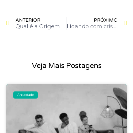
Anterior
P
ANTERIOR
PRÓXIMO
Qual é a Origem dos Pensamentos Automáticos na Depressão?
Lidando com crises de pânico
Veja Mais Postagens
Ansiedade