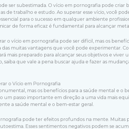
ode ser subestimada. O vício em pornografia pode criar ba
s de trabalho e estudo. Ao superar esse vício, você po
essencial para o sucesso em qualquer ambiente profissio
car de forma eficaz é fundamental para alcançar metas 
ar o vício em pornografia pode ser difícil, mas os benefí
a das muitas vantagens que você pode experimentar. Co
ará mais preparado para alcançar seus objetivos e viver 
ício, saiba que vale a pena buscar ajuda e fazer as mudan
rar o Vício em Pornografia
numental, mas os benefícios para a saúde mental e o be
o um passo importante em direção a uma vida mais equi
nte a saúde mental e o bem-estar geral.
ornografia pode ter efeitos profundos na mente. Muitas
 autoestima. Esses sentimentos negativos podem se acum