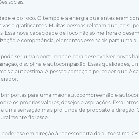
s sociais.
dade e do foco. O tempo e a energia que antes eram co
ivas e gratificantes. Muitas pessoas relatam que, ao sup
s. Essa nova capacidade de foco não só melhora o dese
ização e competência, elementos essenciais para uma a
m pode ser uma oportunidade para desenvolver novas ha
rminação, disciplina e autocompaixão. Essas qualidades, u
a mais a autoestima. A pessoa começa a perceber que é c
erador.
 abrir portas para uma maior autocompreensão e autoco
sobre os próprios valores, desejos e aspirações. Essa int
e a uma sensação mais profunda de propósito e direção
turalmente floresce.
 poderoso em direção à redescoberta da autoestima. Os 