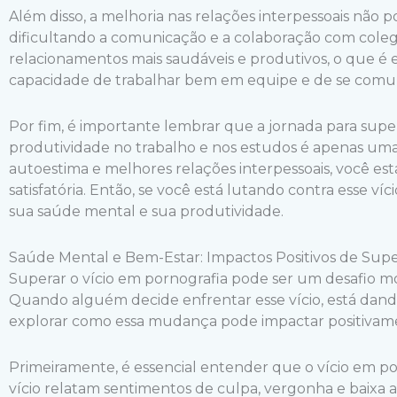
Além disso, a melhoria nas relações interpessoais não p
dificultando a comunicação e a colaboração com colega
relacionamentos mais saudáveis e produtivos, o que é 
capacidade de trabalhar bem em equipe e de se comuni
Por fim, é importante lembrar que a jornada para super
produtividade no trabalho e nos estudos é apenas um
autoestima e melhores relações interpessoais, você est
satisfatória. Então, se você está lutando contra esse v
sua saúde mental e sua produtividade.
Saúde Mental e Bem-Estar: Impactos Positivos de Supe
Superar o vício em pornografia pode ser um desafio mo
Quando alguém decide enfrentar esse vício, está dand
explorar como essa mudança pode impactar positivame
Primeiramente, é essencial entender que o vício em p
vício relatam sentimentos de culpa, vergonha e baixa