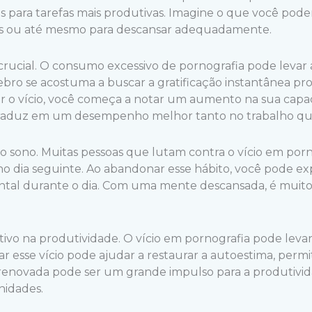
para tarefas mais produtivas. Imagine o que você poderia
tes ou até mesmo para descansar adequadamente.
rucial. O consumo excessivo de pornografia pode levar
ebro se acostuma a buscar a gratificação instantânea pr
ar o vício, você começa a notar um aumento na sua cap
 se traduz em um desempenho melhor tanto no trabalho q
 sono. Muitas pessoas que lutam contra o vício em porn
 no dia seguinte. Ao abandonar esse hábito, você pode 
ntal durante o dia. Com uma mente descansada, é muito m
o na produtividade. O vício em pornografia pode levar
esse vício pode ajudar a restaurar a autoestima, permit
 renovada pode ser um grande impulso para a produtivida
nidades.