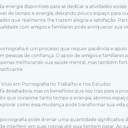
 energia disponíveis para se dedicar a atividades sociais
l de tempo e energia, deixando pouco espaço para outr
ades que realmente lhe trazem alegria e satisfação. Parti
ualidade com amigos e familiares pode enriquecer sua v
pornografia é um processo que requer paciência e apoio
om pessoas de confiança. O apoio de amigos e familiares p
tá apenas melhorando sua saúde mental, mas também for
atificante.
Vício em Pornografia no Trabalho e nos Estudos
 desafiadora, mas os benefícios que isso traz para a pro
ábito que consome tanto tempo e energia, abrimos espa
 explorar como essa mudança pode transformar sua vida p
pornografia pode drenar uma quantidade significativa 
interferir em suas rotinas até que tentem parar. Ao sup