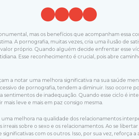
monumental, mas os benefícios que acompanham essa con
ma. A pornografia, muitas vezes, cria uma ilusão de sati
valor próprio. Quando alguém decide enfrentar esse víci
idiana. Esse reconhecimento é crucial, pois abre camin
çam a notar uma melhora significativa na sua saúde ment
ssivo de pornografia, tendem a diminuir. Isso ocorre p
nta sentimentos de inadequação. Quando esse ciclo é int
r mais leve e mais em paz consigo mesma.
 a uma melhora na qualidade dos relacionamentos interpe
 irreais sobre o sexo e os relacionamentos. Ao se libertar 
gnificativas com os outros. Isso, por sua vez, reforça a 