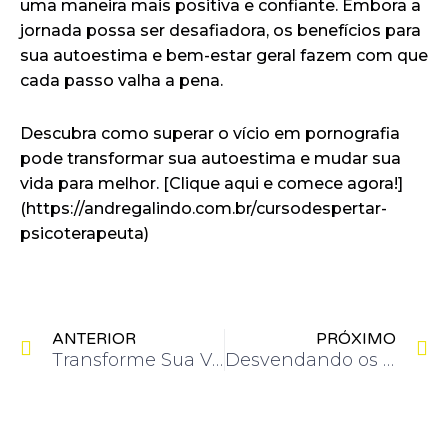
uma maneira mais positiva e confiante. Embora a
jornada possa ser desafiadora, os benefícios para
sua autoestima e bem-estar geral fazem com que
cada passo valha a pena.
Descubra como superar o vício em pornografia
pode transformar sua autoestima e mudar sua
vida para melhor. [Clique aqui e comece agora!]
(https://andregalindo.com.br/cursodespertar-
psicoterapeuta)
Anterior
P
ANTERIOR
PRÓXIMO
Transforme Sua Vida: Benefícios Físicos e Emocionais de Largar a Pornografia
Desvendando os Fatores Psicológicos Devastadores do Vício em Pornografia