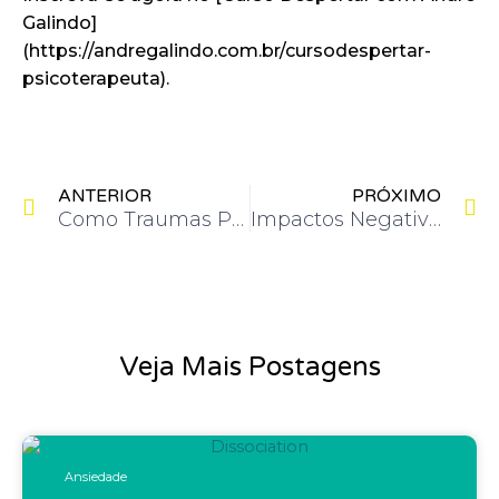
Galindo]
(https://andregalindo.com.br/cursodespertar-
psicoterapeuta).
Anterior
P
ANTERIOR
PRÓXIMO
Como Traumas Profundos Alimentam o Vício em Pornografia
Impactos Negativos da Pornografia: Como Ela Destrói Relações e Saúde Mental
Veja Mais Postagens
Ansiedade