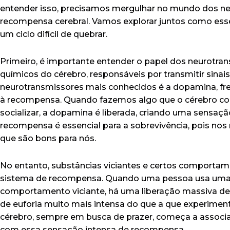
entender isso, precisamos mergulhar no mundo dos ne
recompensa cerebral. Vamos explorar juntos como ess
um ciclo difícil de quebrar.
Primeiro, é importante entender o papel dos neurotra
químicos do cérebro, responsáveis por transmitir sinai
neurotransmissores mais conhecidos é a dopamina, fr
à recompensa. Quando fazemos algo que o cérebro co
socializar, a dopamina é liberada, criando uma sensaçã
recompensa é essencial para a sobrevivência, pois no
que são bons para nós.
No entanto, substâncias viciantes e certos comporta
sistema de recompensa. Quando uma pessoa usa uma
comportamento viciante, há uma liberação massiva de
de euforia muito mais intensa do que a que experimen
cérebro, sempre em busca de prazer, começa a associ
com essa sensação intensa de recompensa.