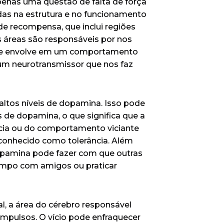
penas uma questão de falta de força
das na estrutura e no funcionamento
de recompensa, que inclui regiões
s áreas são responsáveis por nos
 se envolve em um comportamento
um neurotransmissor que nos faz
ltos níveis de dopamina. Isso pode
 de dopamina, o que significa que a
cia ou do comportamento viciante
 conhecido como tolerância. Além
dopamina pode fazer com que outras
empo com amigos ou praticar
al, a área do cérebro responsável
impulsos. O vício pode enfraquecer