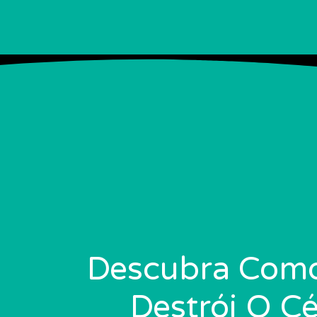
Ir
para
o
conteúdo
Descubra Como
Destrói O C