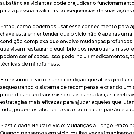
substâncias viciantes pode prejudicar o funcionamento 
para a pessoa avaliar as consequências de suas ações e 
Então, como podemos usar esse conhecimento para aju
chave está em entender que o vício não é apenas uma
condição complexa que envolve mudanças profundas n
que visam restaurar o equilíbrio dos neurotransmissores
podem ser eficazes. Isso pode incluir medicamentos, 
técnicas de mindfulness.
Em resumo, o vício é uma condição que altera profun
sequestrando o sistema de recompensa e criando um cic
papel dos neurotransmissores e as mudanças cerebrai
estratégias mais eficazes para ajudar aqueles que luta
tudo, podemos abordar o vício com a compaixão e a 
Plasticidade Neural e Vício: Mudanças a Longo Prazo n
Quando pensamos em vício, muitas vezes imaginamos