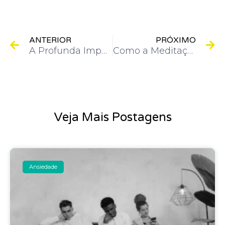
Anterior
P
ANTERIOR
PRÓXIMO
A Profunda Importância da Inteligência Emocional
Como a Meditação Mindfulness pode ajudar no Desenvolvimento Pessoal
Veja Mais Postagens
Ansiedade