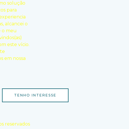
mo solução
cos para
experiencia
s, alcancei o
ê o meu
vindos(as)
m este vício.
te
os em nossa
TENHO INTERESSE
os reservados