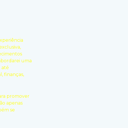
xperiência
xclusiva,
ecimentos
 abordarei uma
 até
, finanças,
para promover
não apenas
mbém se