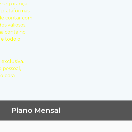
e segurança.
m plataformas
de contar com
s valiosos.
ha conta no
de todo o
exclusiva.
 pessoal,
so para
Plano Mensal