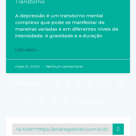
Transtorno
A depressão é um transtorno mental
complexo que pode se manifestar de
maneiras variadas e em diferentes níveis de
intensidade. A gravidade e a duração
LEIA MAIS »
maio 21, 2024
Nenhum comentário
« Anterior
1
2
3
4
5
6
7
8
9
10
11
12
Seguinte »
PESQ
Pesquisar